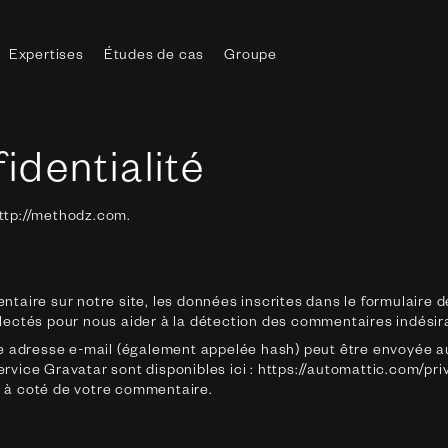
Expertises
Études de cas
Groupe
le menu
identialité
http://methodz.com.
aire sur notre site, les données inscrites dans le formulaire d
ollectés pour nous aider à la détection des commentaires indésir
 adresse e-mail (également appelée hash) peut être envoyée au s
service Gravatar sont disponibles ici : https://automattic.com/pr
nt à coté de votre commentaire.